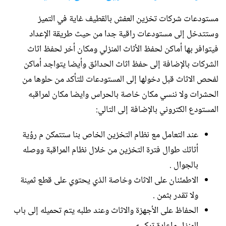
مستودعات شركات تخزين العفش بالقطيف غاية في التميز
وستتدخل إلى مستودعات راقية جدا من حيث طريقة الإعداد
فيتوافر بها أماكن لحفظ الأثاث المنزلي ومكان أخر لحفظ اثاث
الشركات بالإضافة إلى حفظ اثاث الحدائق وأيضا يتواجد أماكن
لفحص الاثاث قبل دخولها إلى المستودعات للتأكد من حلوها من
الحشرات ولا ننسي مكان خاصة بالحراس وايضا مكان لمراقبه
المستودع الكتروني بالإضافة إلى التالي:
عند التعامل مع نظام التخزين الخاص بنا ستتمكن م رؤية
أثاثك طوال فترة التخزين من خلال نظام المراقبة ووصله
بالجوال .
الاطمئنان على الاثاث وخاصة الذي يحتوي على قطع ثمينة
ولا تقدر بثمن .
الحفاظ على الأجهزة والاثاث وعند طلبه يتم تحميله إلى باب
المنزل وإعادة تركيبه .