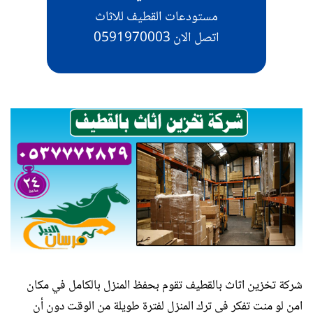
مستودعات القطيف للاثاث
اتصل الان 0591970003
شركة تخزين اثاث بالقطيف تقوم بحفظ المنزل بالكامل في مكان
امن لو منت تفكر في ترك المنزل لفترة طويلة من الوقت دون أن