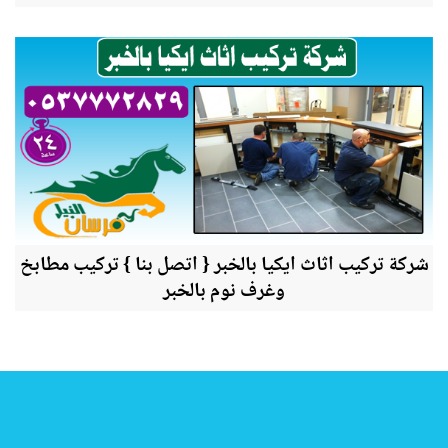
شركة تركيب اثاث ايكيا بالخبر { اتصل بنا } تركيب مطابخ
وغرف نوم بالخبر