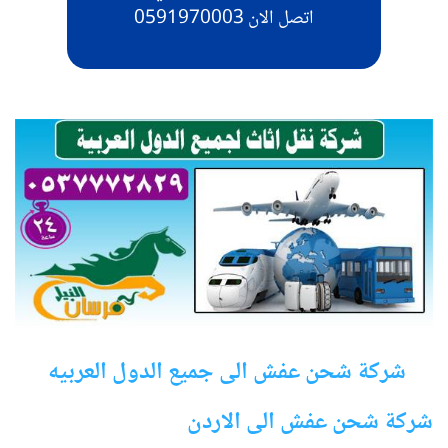
اتصل الان 0591970003
شركة شحن عفش الى جميع الدول العربيه
شركة شحن عفش الى الاردن