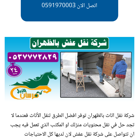
اتصل الان 0591970003
شركة نقل اثاث بالظهران توفر افضل الطرق لنقل الأثاث فعندما لا
تجد حل في نقل محتويات منزلك او المكتب الذي تعمل فيه يجب
ان تتواصل على شركة نقل عفش لان لديها كل الاحتياجات